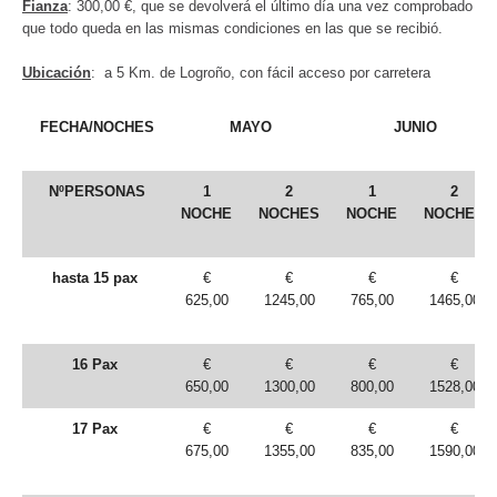
Fianza
: 300,00 €, que se devolverá el último día una vez comprobado
que todo queda en las mismas condiciones en las que se recibió.
Ubicación
: a 5 Km. de Logroño, con fácil acceso por carretera
FECHA/NOCHES
MAYO
JUNIO
NºPERSONAS
1
2
1
2
NOCHE
NOCHES
NOCHE
NOCHES
hasta 15 pax
€
€
€
€
625,00
1245,00
765,00
1465,00
16 Pax
€
€
€
€
650,00
1300,00
800,00
1528,00
17 Pax
€
€
€
€
675,00
1355,00
835,00
1590,00